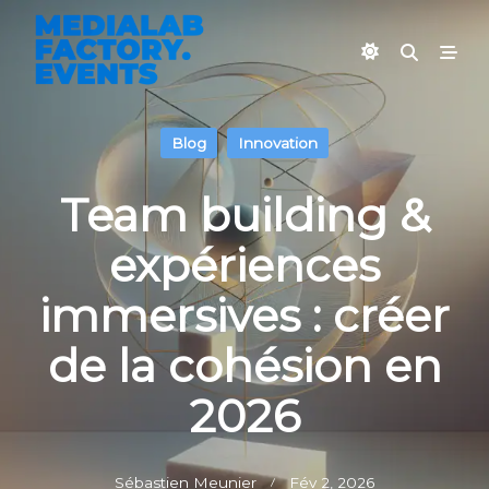
Skip
to
content
Blog
Innovation
Team building &
expériences
immersives : créer
de la cohésion en
2026
Sébastien Meunier
Fév 2, 2026