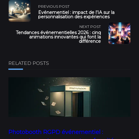
<span
PREVIOUS POST
Événementiel : impact de l’IA sur la
class="nav-
personnalisation des expériences
NEXT POST
subtitle
Tendances événementielles 2026 : cinq
animations innovantes qui font la
différence
screen-
reader-
RELATED POSTS
text">Page</span>
Photobooth RGPD événementiel :