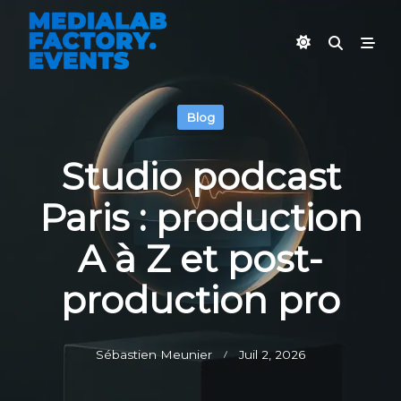
Skip
to
content
Blog
Studio podcast
Paris : production
A à Z et post-
production pro
Sébastien Meunier
Juil 2, 2026