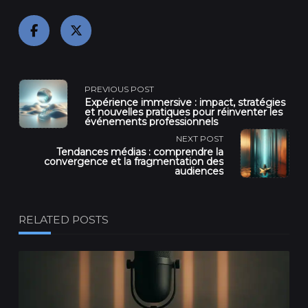
<span
PREVIOUS POST
Expérience immersive : impact, stratégies
et nouvelles pratiques pour réinventer les
class="nav-
événements professionnels
NEXT POST
subtitle
Tendances médias : comprendre la
convergence et la fragmentation des
audiences
screen-
reader-
RELATED POSTS
text">Page</span>