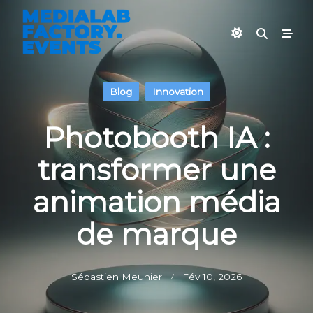
Skip
to
content
Blog
Innovation
Photobooth IA :
transformer une
animation média
de marque
Sébastien Meunier
Fév 10, 2026