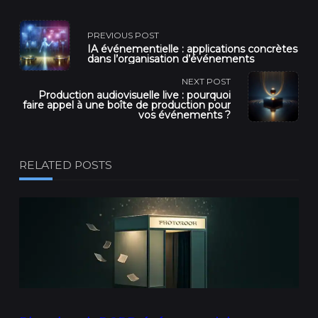
<span
PREVIOUS POST
IA événementielle : applications concrètes
class="nav-
dans l’organisation d’événements
NEXT POST
subtitle
Production audiovisuelle live : pourquoi
faire appel à une boîte de production pour
vos événements ?
screen-
reader-
RELATED POSTS
text">Page</span>